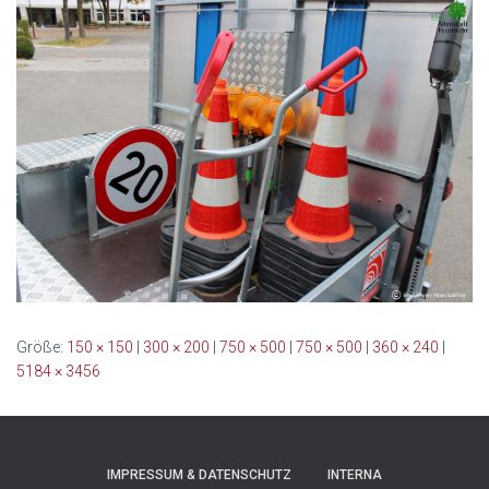
Größe:
150 × 150
|
300 × 200
|
750 × 500
|
750 × 500
|
360 × 240
|
5184 × 3456
IMPRESSUM & DATENSCHUTZ
INTERNA