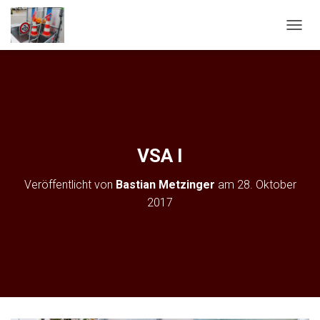
N
A
V
I
G
A
T
I
O
VSA I
N
U
Veröffentlicht von
Bastian Metzinger
am
28. Oktober
M
S
2017
C
H
A
L
T
E
N