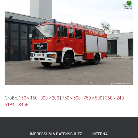
Größe:
150 × 150
|
300 × 200
|
750 × 500
|
750 × 500
|
360 × 240
|
5184 × 3456
IMPRESSUM & DATENSCHUTZ
INTERNA