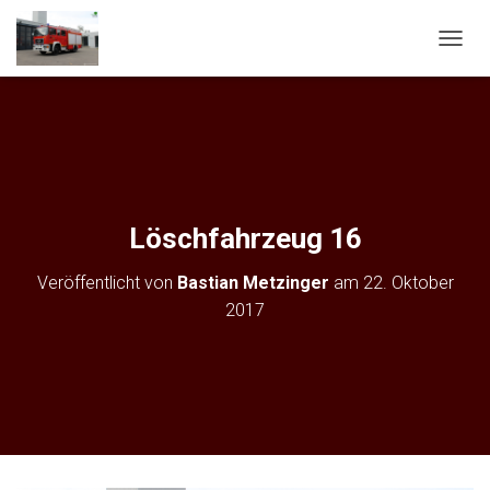
N
A
V
I
G
A
T
I
O
Löschfahrzeug 16
N
U
Veröffentlicht von
Bastian Metzinger
am
22. Oktober
M
S
2017
C
H
A
L
T
E
N