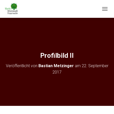
N
A
V
I
G
A
T
I
O
Profilbild II
N
U
Veröffentlicht von
Bastian Metzinger
am
22. September
M
S
2017
C
H
A
L
T
E
N